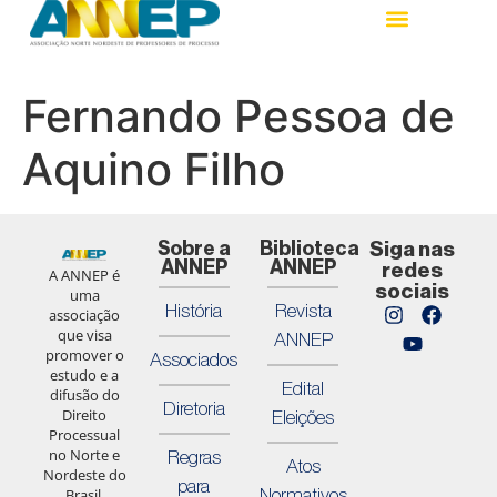
Fernando Pessoa de
Aquino Filho
Sobre a
Biblioteca
Siga nas
ANNEP
ANNEP
redes
A ANNEP é
sociais
uma
História
Revista
associação
que visa
ANNEP
promover o
Associados
estudo e a
Edital
difusão do
Diretoria
Direito
Eleições
Processual
no Norte e
Regras
Atos
Nordeste do
para
Normativos
Brasil,