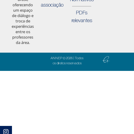
associação
oferecendo
um espaço
PDFs
de diálogo e
relevantes
troca de
experiências
entre os
professores
da área.
ANNEP © 2026 | Todos
os direitos reservados