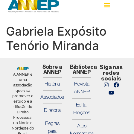
Gabriela Expósito
Tenório Miranda
Sobre a
Biblioteca
Siga nas
ANNEP
ANNEP
redes
A ANNEP é
sociais
uma
História
Revista
associação
que visa
ANNEP
promover o
Associados
estudo e a
Edital
difusão do
Diretoria
Direito
Eleições
Processual
no Norte e
Regras
Atos
Nordeste do
para
Normativos
Brasil,