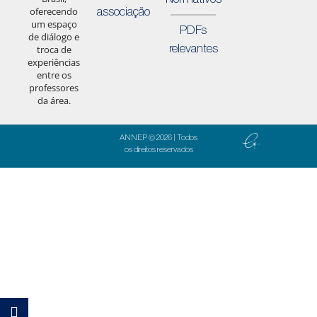
associação
oferecendo
um espaço
PDFs
de diálogo e
relevantes
troca de
experiências
entre os
professores
da área.
ANNEP © 2026 | Todos
os direitos reservados