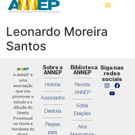
Leonardo Moreira
Santos
Sobre a
Biblioteca
Siga nas
ANNEP
ANNEP
redes
A ANNEP é
sociais
uma
História
Revista
associação
que visa
ANNEP
promover o
Associados
estudo e a
Edital
difusão do
Diretoria
Direito
Eleições
Processual
no Norte e
Regras
Atos
Nordeste do
para
Normativos
Brasil,