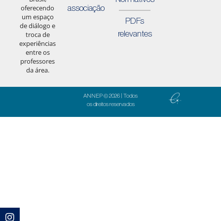
associação
oferecendo
um espaço
PDFs
de diálogo e
relevantes
troca de
experiências
entre os
professores
da área.
ANNEP © 2026 | Todos
os direitos reservados