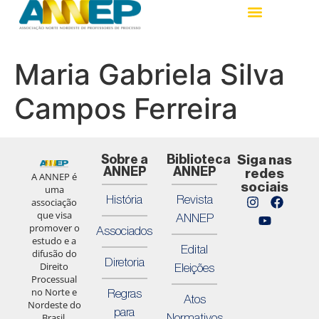
Maria Gabriela Silva
Campos Ferreira
Sobre a
Biblioteca
Siga nas
ANNEP
ANNEP
redes
A ANNEP é
sociais
uma
História
Revista
associação
que visa
ANNEP
promover o
Associados
estudo e a
Edital
difusão do
Diretoria
Direito
Eleições
Processual
no Norte e
Regras
Atos
Nordeste do
para
Normativos
Brasil,