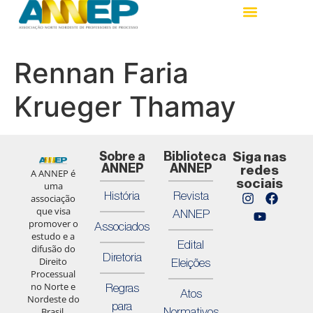
Rennan Faria
Krueger Thamay
Sobre a
Biblioteca
Siga nas
ANNEP
ANNEP
redes
A ANNEP é
sociais
uma
História
Revista
associação
que visa
ANNEP
promover o
Associados
estudo e a
Edital
difusão do
Diretoria
Direito
Eleições
Processual
no Norte e
Regras
Atos
Nordeste do
para
Normativos
Brasil,