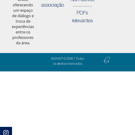
associação
oferecendo
um espaço
PDFs
de diálogo e
relevantes
troca de
experiências
entre os
professores
da área.
ANNEP © 2026 | Todos
os direitos reservados