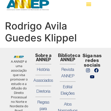
Rodrigo Avila
Guedes Klippel
Sobre a
Biblioteca
Siga nas
ANNEP
ANNEP
redes
A ANNEP é
sociais
uma
História
Revista
associação
que visa
ANNEP
promover o
Associados
estudo e a
Edital
difusão do
Diretoria
Direito
Eleições
Processual
no Norte e
Regras
Atos
Nordeste do
para
Normativos
Brasil,