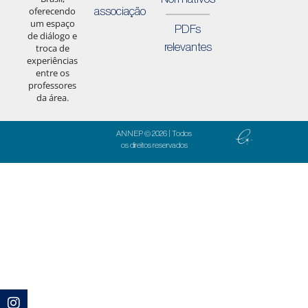
associação
oferecendo
um espaço
PDFs
de diálogo e
relevantes
troca de
experiências
entre os
professores
da área.
ANNEP © 2026 | Todos
os direitos reservados