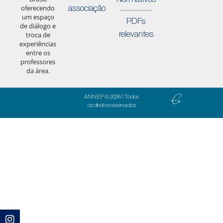
associação
oferecendo
um espaço
PDFs
de diálogo e
relevantes
troca de
experiências
entre os
professores
da área.
ANNEP © 2026 | Todos
os direitos reservados