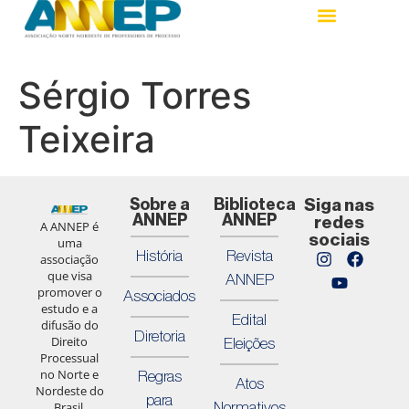
Sérgio Torres
Teixeira
Sobre a
Biblioteca
Siga nas
ANNEP
ANNEP
redes
A ANNEP é
sociais
uma
História
Revista
associação
que visa
ANNEP
promover o
Associados
estudo e a
Edital
difusão do
Diretoria
Direito
Eleições
Processual
no Norte e
Regras
Atos
Nordeste do
para
Normativos
Brasil,