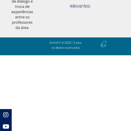
de diálogo e
relevantes
troca de
experiências
entre os
professores
da área.
ANNEP © 2026 | Todos
os direitos reservados