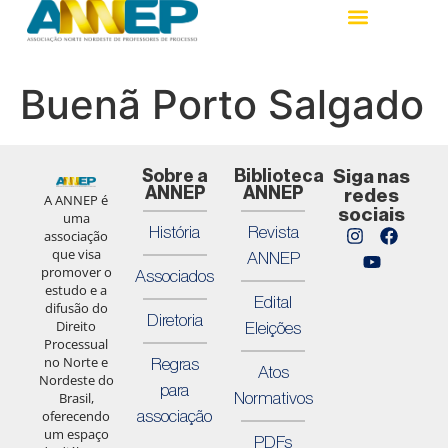
Buenã Porto Salgado
Sobre a
Biblioteca
Siga nas
ANNEP
ANNEP
redes
A ANNEP é
sociais
uma
História
Revista
associação
que visa
ANNEP
promover o
Associados
estudo e a
Edital
difusão do
Diretoria
Direito
Eleições
Processual
no Norte e
Regras
Atos
Nordeste do
para
Normativos
Brasil,
associação
oferecendo
um espaço
PDFs