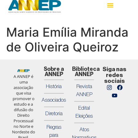
Maria Emília Miranda
de Oliveira Queiroz
Sobre a
Biblioteca
Siga nas
ANNEP
ANNEP
redes
A ANNEP é
sociais
uma
História
Revista
associação
que visa
ANNEP
promover o
Associados
estudo e a
Edital
difusão do
Diretoria
Direito
Eleições
Processual
no Norte e
Regras
Atos
Nordeste do
para
Normativos
Brasil,