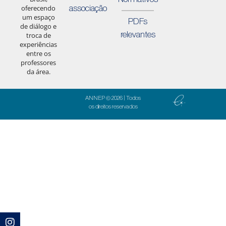
associação
oferecendo
um espaço
PDFs
de diálogo e
relevantes
troca de
experiências
entre os
professores
da área.
ANNEP © 2026 | Todos
os direitos reservados