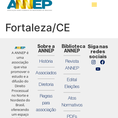
Fortaleza/CE
Sobre a
Biblioteca
Siga nas
ANNEP
ANNEP
redes
A ANNEP é
sociais
uma
História
Revista
associação
que visa
ANNEP
promover o
Associados
estudo e a
Edital
difusão do
Diretoria
Direito
Eleições
Processual
no Norte e
Regras
Atos
Nordeste do
para
Normativos
Brasil,
associação
oferecendo
um espaço
PDFs