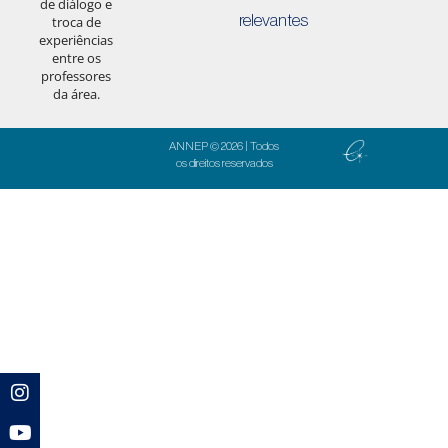
de diálogo e
relevantes
troca de
experiências
entre os
professores
da área.
ANNEP © 2026 | Todos
os direitos reservados