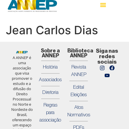
Jean Carlos Dias
Sobre a
Biblioteca
Siga nas
ANNEP
ANNEP
redes
A ANNEP é
sociais
uma
História
Revista
associação
que visa
ANNEP
promover o
Associados
estudo e a
Edital
difusão do
Diretoria
Direito
Eleições
Processual
no Norte e
Regras
Atos
Nordeste do
para
Normativos
Brasil,
associação
oferecendo
um espaço
PDFs