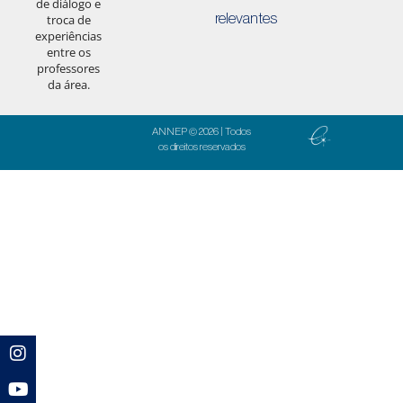
de diálogo e
relevantes
troca de
experiências
entre os
professores
da área.
ANNEP © 2026 | Todos
os direitos reservados